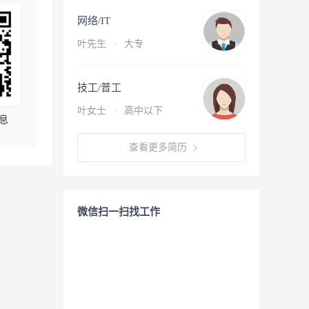
网络/IT
叶先生
·
大专
技工/普工
叶女士
·
高中以下
息
查看更多简历
微信扫一扫找工作