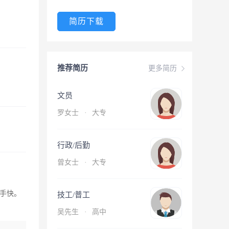
简历下载
推荐简历
更多简历
文员
罗女士
·
大专
行政/后勤
曾女士
·
大专
手快。
技工/普工
吴先生
·
高中