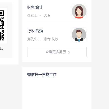
财务/会计
张女士
·
大专
行政/后勤
刘先生
·
中专/技校
息
查看更多简历
微信扫一扫找工作