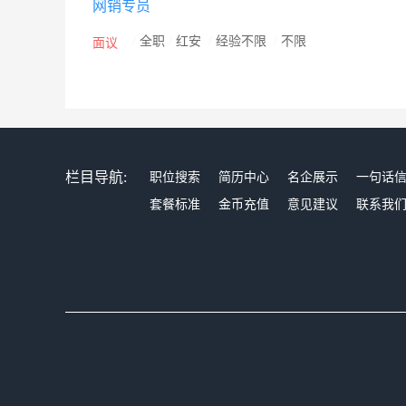
网销专员
/
全职
/
红安
/
经验不限
/
不限
面议
栏目导航:
职位搜索
简历中心
名企展示
一句话
套餐标准
金币充值
意见建议
联系我