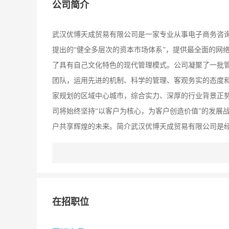
公司简介
武汉优博天成贸易有限公司是一家专业从事电子商务咨
提出的“健全多层次的资本市场体系”，提供最全面的网
了具有自己文化特色的现代管理模式。公司凝聚了一批
团队，运用先进的机制、科学的管理、客观务实的态度
家规划的区域中心城市，综合实力、深厚的行业背景正
司将始终坚持“以客户为核心，为客户创造价值”的发展
户共享辉煌的未来。简介武汉优博天成贸易有限公司是
供专业网络营销模式。公司秉承“诚信为本，长期服务”
景：铸造有社会责任感的一流企业：敢为人先，勇创一
在招职位