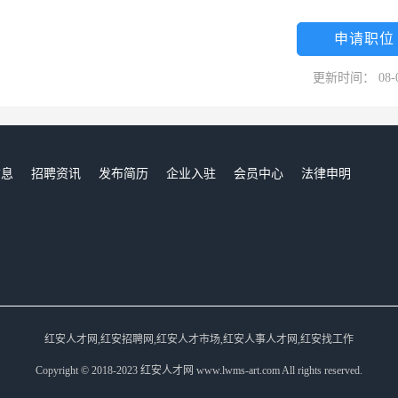
申请职位
更新时间： 08-
信息
招聘资讯
发布简历
企业入驻
会员中心
法律申明
们
红安人才网,红安招聘网,红安人才市场,红安人事人才网,红安找工作
Copyright © 2018-2023 红安人才网 www.lwms-art.com All rights reserved.