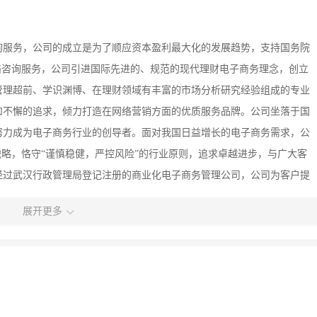
询服务，公司的成立是为了顺应资本盈利最大化的发展趋势，支持国务院
络咨询服务，公司引进国际先进的、规范的现代理财电子商务理念，创立
管理超前、学识渊博、在理财领域有丰富的市场分析研究经验组成的专业
和不懈的追求，倾力打造在网络营销方面的优质服务品牌。公司坐落于国
努力成为电子商务行业的创导者。面对我国日益增长的电子商务需求，公
战略，恪守“谨慎稳健，严控风险”的行业原则，追求卓越进步，与广大客
经过武汉行政管理局登记注册的商业化电子商务管理公司，公司为客户提
的经营宗旨，坚持优质服务每一位客户，严谨对待每个工作细节。企业愿
展开更多
流！